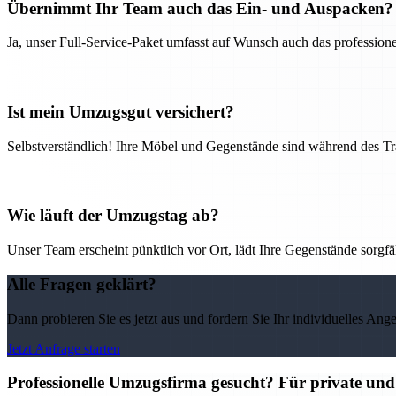
Übernimmt Ihr Team auch das Ein- und Auspacken?
Ja, unser Full-Service-Paket umfasst auf Wunsch auch das professio
Ist mein Umzugsgut versichert?
Selbstverständlich! Ihre Möbel und Gegenstände sind während des Tra
Wie läuft der Umzugstag ab?
Unser Team erscheint pünktlich vor Ort, lädt Ihre Gegenstände sorgfälti
Alle Fragen geklärt?
Dann probieren Sie es jetzt aus und fordern Sie Ihr individuelles Ang
Jetzt Anfrage starten
Professionelle Umzugsfirma gesucht? Für private un