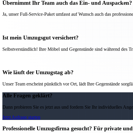
Übernimmt Ihr Team auch das Ein- und Auspacken?
Ja, unser Full-Service-Paket umfasst auf Wunsch auch das professio
Ist mein Umzugsgut versichert?
Selbstverständlich! Ihre Möbel und Gegenstände sind während des Tra
Wie läuft der Umzugstag ab?
Unser Team erscheint pünktlich vor Ort, lädt Ihre Gegenstände sorgfälti
Alle Fragen geklärt?
Dann probieren Sie es jetzt aus und fordern Sie Ihr individuelles Ang
Jetzt Anfrage starten
Professionelle Umzugsfirma gesucht? Für private un