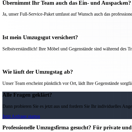
Übernimmt Ihr Team auch das Ein- und Auspacken?
Ja, unser Full-Service-Paket umfasst auf Wunsch auch das professio
Ist mein Umzugsgut versichert?
Selbstverständlich! Ihre Möbel und Gegenstände sind während des Tra
Wie läuft der Umzugstag ab?
Unser Team erscheint pünktlich vor Ort, lädt Ihre Gegenstände sorgfälti
Alle Fragen geklärt?
Dann probieren Sie es jetzt aus und fordern Sie Ihr individuelles Ang
Jetzt Anfrage starten
Professionelle Umzugsfirma gesucht? Für private un