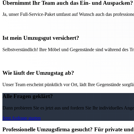
Übernimmt Ihr Team auch das Ein- und Auspacken?
Ja, unser Full-Service-Paket umfasst auf Wunsch auch das professio
Ist mein Umzugsgut versichert?
Selbstverständlich! Ihre Möbel und Gegenstände sind während des Tra
Wie läuft der Umzugstag ab?
Unser Team erscheint pünktlich vor Ort, lädt Ihre Gegenstände sorgfälti
Alle Fragen geklärt?
Dann probieren Sie es jetzt aus und fordern Sie Ihr individuelles Ang
Jetzt Anfrage starten
Professionelle Umzugsfirma gesucht? Für private un