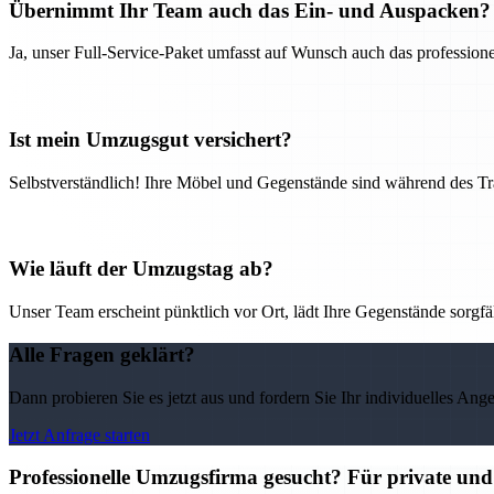
Übernimmt Ihr Team auch das Ein- und Auspacken?
Ja, unser Full-Service-Paket umfasst auf Wunsch auch das professio
Ist mein Umzugsgut versichert?
Selbstverständlich! Ihre Möbel und Gegenstände sind während des Tra
Wie läuft der Umzugstag ab?
Unser Team erscheint pünktlich vor Ort, lädt Ihre Gegenstände sorgfälti
Alle Fragen geklärt?
Dann probieren Sie es jetzt aus und fordern Sie Ihr individuelles Ang
Jetzt Anfrage starten
Professionelle Umzugsfirma gesucht? Für private un