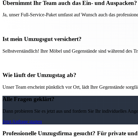
Übernimmt Ihr Team auch das Ein- und Auspacken?
Ja, unser Full-Service-Paket umfasst auf Wunsch auch das professio
Ist mein Umzugsgut versichert?
Selbstverständlich! Ihre Möbel und Gegenstände sind während des Tra
Wie läuft der Umzugstag ab?
Unser Team erscheint pünktlich vor Ort, lädt Ihre Gegenstände sorgfälti
Alle Fragen geklärt?
Dann probieren Sie es jetzt aus und fordern Sie Ihr individuelles Ang
Jetzt Anfrage starten
Professionelle Umzugsfirma gesucht? Für private un