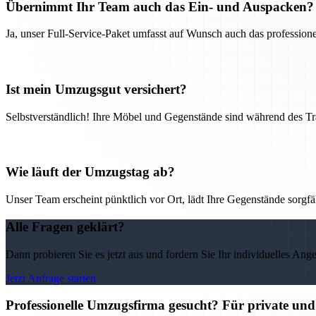
Übernimmt Ihr Team auch das Ein- und Auspacken?
Ja, unser Full-Service-Paket umfasst auf Wunsch auch das professio
Ist mein Umzugsgut versichert?
Selbstverständlich! Ihre Möbel und Gegenstände sind während des Tra
Wie läuft der Umzugstag ab?
Unser Team erscheint pünktlich vor Ort, lädt Ihre Gegenstände sorgfälti
Alle Fragen geklärt?
Dann probieren Sie es jetzt aus und fordern Sie Ihr individuelles Ang
Jetzt Anfrage starten
Professionelle Umzugsfirma gesucht? Für private un