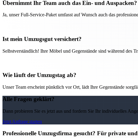
Übernimmt Ihr Team auch das Ein- und Auspacken?
Ja, unser Full-Service-Paket umfasst auf Wunsch auch das professio
Ist mein Umzugsgut versichert?
Selbstverständlich! Ihre Möbel und Gegenstände sind während des Tra
Wie läuft der Umzugstag ab?
Unser Team erscheint pünktlich vor Ort, lädt Ihre Gegenstände sorgfälti
Alle Fragen geklärt?
Dann probieren Sie es jetzt aus und fordern Sie Ihr individuelles Ang
Jetzt Anfrage starten
Professionelle Umzugsfirma gesucht? Für private un