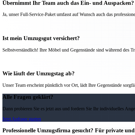
Übernimmt Ihr Team auch das Ein- und Auspacken?
Ja, unser Full-Service-Paket umfasst auf Wunsch auch das professio
Ist mein Umzugsgut versichert?
Selbstverständlich! Ihre Möbel und Gegenstände sind während des Tra
Wie läuft der Umzugstag ab?
Unser Team erscheint pünktlich vor Ort, lädt Ihre Gegenstände sorgfälti
Alle Fragen geklärt?
Dann probieren Sie es jetzt aus und fordern Sie Ihr individuelles Ang
Jetzt Anfrage starten
Professionelle Umzugsfirma gesucht? Für private un