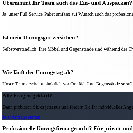
Übernimmt Ihr Team auch das Ein- und Auspacken?
Ja, unser Full-Service-Paket umfasst auf Wunsch auch das professio
Ist mein Umzugsgut versichert?
Selbstverständlich! Ihre Möbel und Gegenstände sind während des Tra
Wie läuft der Umzugstag ab?
Unser Team erscheint pünktlich vor Ort, lädt Ihre Gegenstände sorgfälti
Alle Fragen geklärt?
Dann probieren Sie es jetzt aus und fordern Sie Ihr individuelles Ang
Jetzt Anfrage starten
Professionelle Umzugsfirma gesucht? Für private un