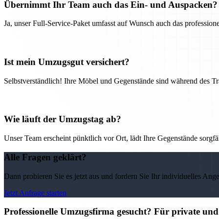
Übernimmt Ihr Team auch das Ein- und Auspacken?
Ja, unser Full-Service-Paket umfasst auf Wunsch auch das professio
Ist mein Umzugsgut versichert?
Selbstverständlich! Ihre Möbel und Gegenstände sind während des Tra
Wie läuft der Umzugstag ab?
Unser Team erscheint pünktlich vor Ort, lädt Ihre Gegenstände sorgfälti
Alle Fragen geklärt?
Dann probieren Sie es jetzt aus und fordern Sie Ihr individuelles Ang
Jetzt Anfrage starten
Professionelle Umzugsfirma gesucht? Für private un