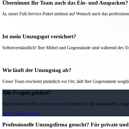
Übernimmt Ihr Team auch das Ein- und Auspacken?
Ja, unser Full-Service-Paket umfasst auf Wunsch auch das professio
Ist mein Umzugsgut versichert?
Selbstverständlich! Ihre Möbel und Gegenstände sind während des Tra
Wie läuft der Umzugstag ab?
Unser Team erscheint pünktlich vor Ort, lädt Ihre Gegenstände sorgfälti
Alle Fragen geklärt?
Dann probieren Sie es jetzt aus und fordern Sie Ihr individuelles Ang
Jetzt Anfrage starten
Professionelle Umzugsfirma gesucht? Für private un