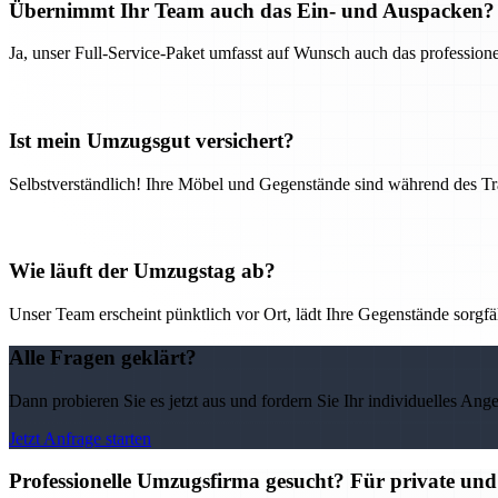
Übernimmt Ihr Team auch das Ein- und Auspacken?
Ja, unser Full-Service-Paket umfasst auf Wunsch auch das professio
Ist mein Umzugsgut versichert?
Selbstverständlich! Ihre Möbel und Gegenstände sind während des Tra
Wie läuft der Umzugstag ab?
Unser Team erscheint pünktlich vor Ort, lädt Ihre Gegenstände sorgfälti
Alle Fragen geklärt?
Dann probieren Sie es jetzt aus und fordern Sie Ihr individuelles Ang
Jetzt Anfrage starten
Professionelle Umzugsfirma gesucht? Für private un